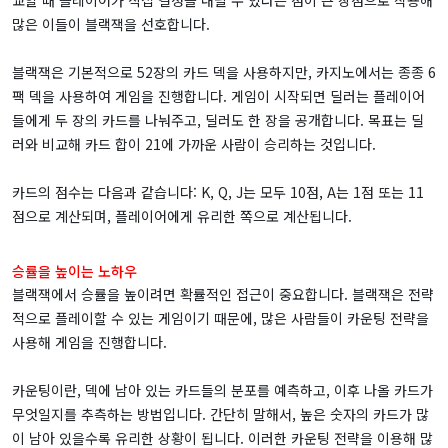
교할 때 플레이어가 직접 결정을 내릴 수 있다는 점이 큰 장점으로 작용해
많은 이들이 블랙잭을 선호합니다.
블랙잭은 기본적으로 52장의 카드 덱을 사용하지만, 카지노에서는 종종 6
팩 덱을 사용하여 게임을 진행합니다. 게임이 시작되면 딜러는 플레이어
들에게 두 장의 카드를 나눠주고, 딜러도 한 장을 공개합니다. 목표는 딜
러와 비교해 카드 합이 21에 가까운 사람이 승리하는 것입니다.
카드의 점수는 다음과 같습니다: K, Q, J는 모두 10점, A는 1점 또는 11
점으로 계산되며, 플레이어에게 유리한 쪽으로 계산됩니다.
승률을 높이는 노하우
블랙잭에서 승률을 높이려면 확률적인 접근이 중요합니다. 블랙잭은 전략
적으로 플레이할 수 있는 게임이기 때문에, 많은 사람들이 카운팅 전략을
사용해 게임을 진행합니다.
카운팅이란, 덱에 남아 있는 카드들의 분포를 예측하고, 이후 나올 카드가
무엇일지를 추측하는 방법입니다. 간단히 말해서, 높은 숫자의 카드가 많
이 남아 있을수록 유리한 상황이 됩니다. 이러한 카운팅 전략을 이용해 많