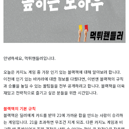
안녕하세요, 먹튀핸들러입니다.
오늘은 카지노 게임 중 가장 인기 있는 블랙잭에 대해 알아보려 합니다.
이전에 인기 있는 바카라에 대한 정보를 다뤘다면, 이번엔 블랙잭의 규칙
과 승률을 높일 수 있는 꿀팁들을 전부 공개하려고 합니다. 블랙잭을 더욱
재밌고 전략적으로 즐기고 싶은 분들을 위한 시간입니다.
블랙잭의 기본 규칙
블랙잭은 딜러에게 카드를 받아 21에 가까운 합을 만드는 사람이 승리하
는 게임입니다. 21을 초과하면 무조건 지게 되죠. 다른 카지노 게임과 비