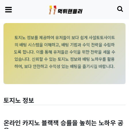
토지노 정보를 제공하여 유저들이 보다 쉽게 사설토토사이트
의 배팅 시스템을 이해하고, 배팅 기법과 수익 전략을 수립하
도록 합니다. 이를 통해 유저들은 수익을 위한 전략을 세울 수
있습니다. 신뢰할 수 있는 토지노 정보와 배팅 노하우를 활용
하여, 보다 안전하고 수익성 있는 배팅을 즐기시길 바랍니다.
토지노 정보
온라인 카지노 블랙잭 승률을 높히는 노하우 공