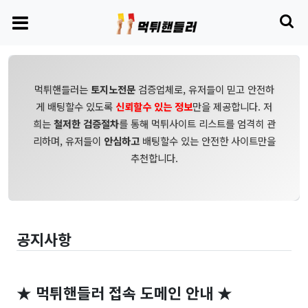
먹튀핸들러는
토지노전문
검증업체로, 유저들이 믿고 안전하
게 배팅할수 있도록
신뢰할수 있는 정보
만을 제공합니다. 저
희는
철저한 검증절차
를 통해 먹튀사이트 리스트를 엄격히 관
리하며, 유저들이
안심하고
배팅할수 있는 안전한 사이트만을
추천합니다.
공지사항
★ 먹튀핸들러 접속 도메인 안내 ★