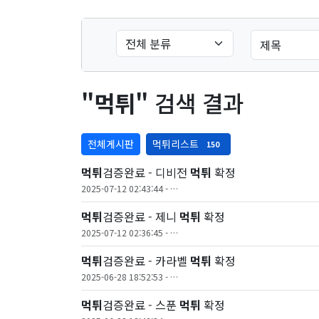
"먹튀"
검색 결과
전체게시판
먹튀리스트
150
먹튀
검증완료 - 디비전​​
먹튀
확정
2025-07-12 02:43:44 - …
먹튀
검증완료 - 제니​​
먹튀
확정
2025-07-12 02:36:45 - …
먹튀
검증완료 - 카라벨​​
먹튀
확정
2025-06-28 18:52:53 - …
먹튀
검증완료 - 스푼​
먹튀
확정