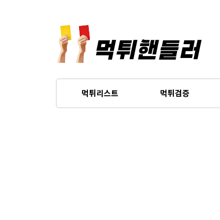
먹튀리스트
먹튀검증